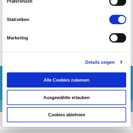
Präferenzen
Statistiken
Achtung:
Reiseversicherungen
können nach
Beendigung der Buchung online hinzugebucht
werden.
Marketing
Bitte achtet auf den entsprechenden Link!
Details zeigen
Fragen zur Buchung?
Alle Cookies zulassen
+49 2166 39 84 727
Ausgewählte erlauben
Kassenzettel
Cookies ablehnen
Leistungsbeginn befindet sich in der Vergangenheit