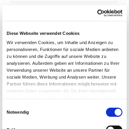
WEITERE
WENIGER
Skipass "Dolomiti Superski" 6 Tage
Diese Webseite verwendet Cookies
Wir verwenden Cookies, um Inhalte und Anzeigen zu
Skipass "Dolomiti Superski" 7 Tage
personalisieren, Funktionen für soziale Medien anbieten
zu können und die Zugriffe auf unsere Website zu
Busanreise
analysieren. Außerdem geben wir Informationen zu Ihrer
Verwendung unserer Website an unsere Partner für
soziale Medien, Werbung und Analysen weiter. Unsere
Busabreise
Partner führen diese Informationen möglicherweise mit
weiteren Daten zusammen, die Sie ihnen bereitgestellt
Eigenanreise
haben oder die sie im Rahmen Ihrer Nutzung der Dienste
gesammelt haben.
Einwilligungsauswahl
Notwendig
Gutschein
PRÜFEN