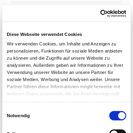
WEITERE
WENIGER
Skipass "Dolomiti Superski" 6 Tage
Diese Webseite verwendet Cookies
Wir verwenden Cookies, um Inhalte und Anzeigen zu
Skipass "Dolomiti Superski" 7 Tage
personalisieren, Funktionen für soziale Medien anbieten
zu können und die Zugriffe auf unsere Website zu
Busanreise
analysieren. Außerdem geben wir Informationen zu Ihrer
Verwendung unserer Website an unsere Partner für
soziale Medien, Werbung und Analysen weiter. Unsere
Busabreise
Partner führen diese Informationen möglicherweise mit
weiteren Daten zusammen, die Sie ihnen bereitgestellt
Eigenanreise
haben oder die sie im Rahmen Ihrer Nutzung der Dienste
gesammelt haben.
Einwilligungsauswahl
Notwendig
Gutschein
PRÜFEN