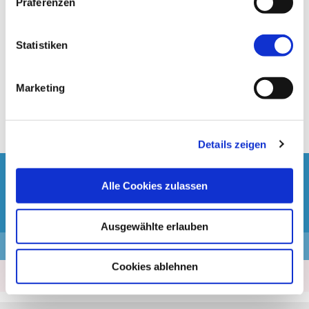
Präferenzen
Statistiken
Achtung:
Reiseversicherungen
können nach
Beendigung der Buchung online hinzugebucht
werden.
Marketing
Bitte achtet auf den entsprechenden Link!
Details zeigen
Fragen zur Buchung?
Alle Cookies zulassen
+49 2166 39 84 727
Ausgewählte erlauben
Kassenzettel
Cookies ablehnen
Leistungsbeginn befindet sich in der Vergangenheit