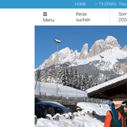
HOME
☞ T3 STARS - Tre
Reise
Som
suchen
202
Menu