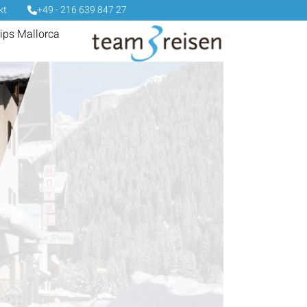
kt
+49 - 216 639 847 27
rips Mallorca