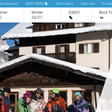
ueprogramm
EARLY BIRD 🐤
Info-Videos
Über uns
Konta
mer
Winter
EARLY
Boot T
6
26/27
🐤
🚤