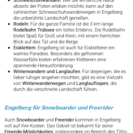
Schneeschuhwandern
: Wer die winterliche Natur
abseits der Pisten erleben möchte, kann auf den
zahlreichen Schneeschuhwanderwegen in Engelberg
die unberührte Landschaft genießen.
Rodeln
: Für die ganze Familie ist die 3 km lange
Rodelbahn Trübsee
ein tolles Erlebnis. Die Rodelbahn
bietet Spaß für Groß und Klein, mit einem herrlichen
Blick auf das Tal und die Berge.
Eisklettern
: Engelberg ist auch für Eiskletterer ein
wahres Paradies. Besonders die gefrorenen
Wasserfälle bieten erfahrenen Kletterern eine
spannende Herausforderung.
Winterwandern und Langlaufen
: Für diejenigen, die es
lieber ruhiger angehen möchten, gibt es eine Vielzahl
von
Winterwanderwegen
und
Langlaufloipen
, die
durch die verschneite Landschaft führen.
Engelberg für Snowboarder und Freerider
Auch
Snowboarder
und
Freerider
kommen in Engelberg
voll auf ihre Kosten. Das Gebiet ist bekannt für seine
Freeride-Möglichkeiten
, insbesondere im Bereich des Titlis-