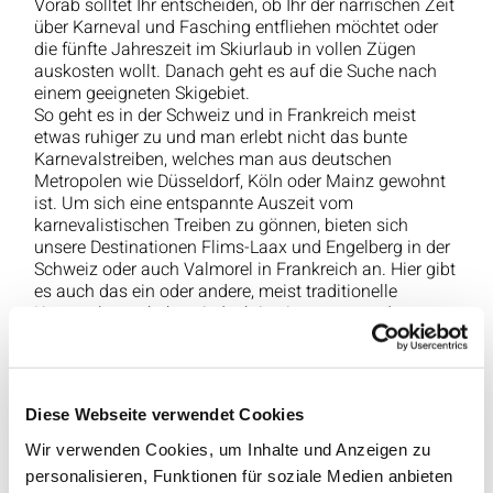
Vorab solltet Ihr entscheiden, ob Ihr der närrischen Zeit
über Karneval und Fasching entfliehen möchtet oder
die fünfte Jahreszeit im Skiurlaub in vollen Zügen
auskosten wollt. Danach geht es auf die Suche nach
einem geeigneten Skigebiet.
So geht es in der Schweiz und in Frankreich meist
etwas ruhiger zu und man erlebt nicht das bunte
Karnevalstreiben, welches man aus deutschen
Metropolen wie Düsseldorf, Köln oder Mainz gewohnt
ist. Um sich eine entspannte Auszeit vom
karnevalistischen Treiben zu gönnen, bieten sich
unsere Destinationen Flims-Laax und Engelberg in der
Schweiz oder auch Valmorel in Frankreich an. Hier gibt
es auch das ein oder andere, meist traditionelle
Karnevalsgeschehen, jedoch in einer ganz anderen
Dosis als beispielsweise im Rheinland. Skiregionen wie
der Arlberg, das Zillertal oder Sölden werden hingegen
zu wahren Narren-hotspots über Fasching und
Karneval. Hier kommt närrische Stimmung bei Eurem
Diese Webseite verwendet Cookies
Skiurlaub auf.
Wir verwenden Cookies, um Inhalte und Anzeigen zu
Unser Fazit: Wer dem Trubel ein wenig entfliehen will,
personalisieren, Funktionen für soziale Medien anbieten
der sollte sich eher für einen Skiurlaub in der Schweiz