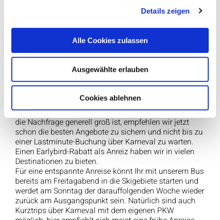
Wer von Altweiber bis Karnevalsdienstag heitere
Details zeigen
Partystimmung sucht, der wird bei einem Skiurlaub in
einem unserer Sportclubs, Sporthotels oder in einem
Appartement in Österreich bestimmt auf
Alle Cookies zulassen
Gleichgesinnte stoßen und eine unvergessliche
Karnevalswoche erleben.
Ausgewählte erlauben
Was gilt es bei einem Skiurlaub über Karneval &
Fasching zu beachten?
Ein Skiurlaub über Karneval & Fasching wird auch in
Cookies ablehnen
2022 bei vielen Skifahrern, Snowboardern und allen
anderen Wintersportlern wieder sehr beliebt sein. Da
die Nachfrage generell groß ist, empfehlen wir jetzt
schon die besten Angebote zu sichern und nicht bis zu
einer Lastminute-Buchung über Karneval zu warten.
Einen Earlybird-Rabatt als Anreiz haben wir in vielen
Destinationen zu bieten.
Für eine entspannte Anreise könnt Ihr mit unserem Bus
bereits am Freitagabend in die Skigebiete starten und
werdet am Sonntag der darauffolgenden Woche wieder
zurück am Ausgangspunkt sein. Natürlich sind auch
Kurztrips über Karneval mit dem eigenen PKW