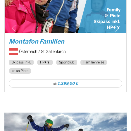
Family
☞ Piste
Skipass inkl.
HP+🍷
Montafon Familien
Österreich / St.Gallenkirch
Skipass inkl.
HP+🍷
Sportclub
Familienreise
☞ an Piste
1.399,00 €
ab