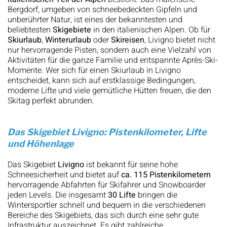
Bergdorf, umgeben von schneebedeckten Gipfeln und
unberührter Natur, ist eines der bekanntesten und
beliebtesten
Skigebiete
in den italienischen Alpen. Ob für
Skiurlaub
,
Winterurlaub
oder
Skireisen
, Livigno bietet nicht
nur hervorragende Pisten, sondern auch eine Vielzahl von
Aktivitäten für die ganze Familie und entspannte Après-Ski-
Momente. Wer sich für einen Skiurlaub in Livigno
entscheidet, kann sich auf erstklassige Bedingungen,
moderne Lifte und viele gemütliche Hütten freuen, die den
Skitag perfekt abrunden.
Das Skigebiet Livigno: Pistenkilometer, Lifte
und Höhenlage
Das Skigebiet
Livigno
ist bekannt für seine hohe
Schneesicherheit und bietet auf
ca. 115 Pistenkilometern
hervorragende Abfahrten für Skifahrer und Snowboarder
jeden Levels. Die insgesamt
30 Lifte
bringen die
Wintersportler schnell und bequem in die verschiedenen
Bereiche des Skigebiets, das sich durch eine sehr gute
Infrastruktur auszeichnet. Es gibt zahlreiche