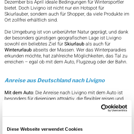
Dezember bis April ideale Bedingungen für Wintersportler
bietet. Doch Livigno ist nicht nur ein Hotspot für
Skiurlauber, sondern auch für Shopper, da viele Produkte im
Ort zollfrei erhältlich sind.
Die Umgebung ist von unberührter Natur geprägt, und dank
der besonders günstigen geografischen Lage ist Livigno
sowohl ein beliebtes Ziel für
Skiurlaub
als auch für
Winterurlaub
abseits der Massen. Wer das Winterparadies
erkunden möchte, hat zahlreiche Möglichkeiten, das Tal zu
erreichen – egal ob mit dem Auto, Flugzeug oder der Bahn.
Anreise aus Deutschland nach Livigno
Mit dem Auto
: Die Anreise nach Livigno mit dem Auto ist
besonders für diejenigen attraktiv, die flexibler reisen und
die landschaftlich reizvolle Fahrt durch die Alpen genießen
möchten. Vom Süden Deutschlands (z.B. aus München
oder Stuttgart) dauert die Fahrt in etwa 5 bis 6 Stunden. Die
Strecke führt in der Regel über den
Brennerpass
(A13), um
dann durch das
Vinschgau
(Südtirol) weiter in Richtung
Diese Webseite verwendet Cookies