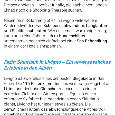
die Luxusmarken und hochwertige Produkte zu günstigeren
Preisen anbieten – perfekt für alle, die nach einem langen
Skitag noch die Shopping-Therapie suchen.
Neben dem Skifahren gibt es in Livigno viele weitere
Winteraktivitäten, wie
Schneeschuhwandern
,
Langlaufen
und
Schlittschuhlaufen
. Wer es gerne etwas ruhiger mag,
kann auch eine Fahrt mit dem
Hundeschlitten
unternehmen oder sich einfach bei einer
Spa-Behandlung
in einem der Hotels entspannen.
Fazit: Skiurlaub in Livigno – Ein unvergessliches
Erlebnis in den Alpen
Livigno ist zweifellos eines der besten
Skigebiete
in den
Alpen. Die
115 Pistenkilometer
, das weitläufige Angebot an
Liften
und der hohe
Gletscher
machen es zu einem
perfekten Ziel für alle Wintersportler. Egal, ob du ein
erfahrener Skifahrer bist oder deinen ersten Skiurlaub
planst, Livigno hat für jeden etwas zu bieten. Die
gemütlichen Hütten, das abwechslungsreiche Après-Ski-
Angebot und die hervorragende Infrastruktur sorgen dafür,