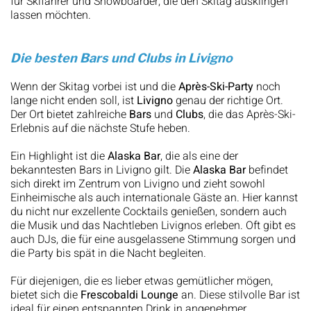
für Skifahrer und Snowboarder, die den Skitag ausklingen
lassen möchten.
Die besten Bars und Clubs in Livigno
Wenn der Skitag vorbei ist und die
Après-Ski-Party
noch
lange nicht enden soll, ist
Livigno
genau der richtige Ort.
Der Ort bietet zahlreiche
Bars
und
Clubs
, die das Après-Ski-
Erlebnis auf die nächste Stufe heben.
Ein Highlight ist die
Alaska Bar
, die als eine der
bekanntesten Bars in Livigno gilt. Die
Alaska Bar
befindet
sich direkt im Zentrum von Livigno und zieht sowohl
Einheimische als auch internationale Gäste an. Hier kannst
du nicht nur exzellente Cocktails genießen, sondern auch
die Musik und das Nachtleben Livignos erleben. Oft gibt es
auch DJs, die für eine ausgelassene Stimmung sorgen und
die Party bis spät in die Nacht begleiten.
Für diejenigen, die es lieber etwas gemütlicher mögen,
bietet sich die
Frescobaldi Lounge
an. Diese stilvolle Bar ist
ideal für einen entspannten Drink in angenehmer