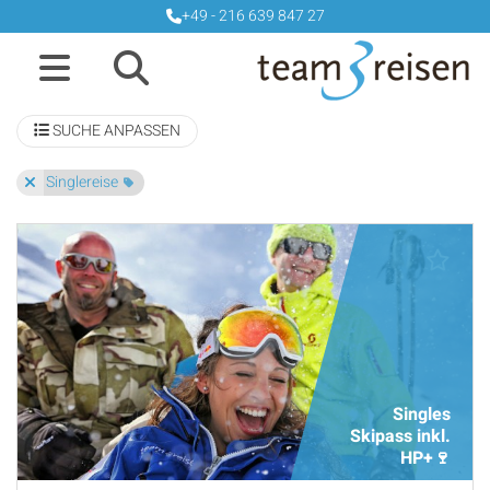
+49 - 216 639 847 27
SUCHE ANPASSEN
Singlereise
Singles
Skipass inkl.
HP+🍷