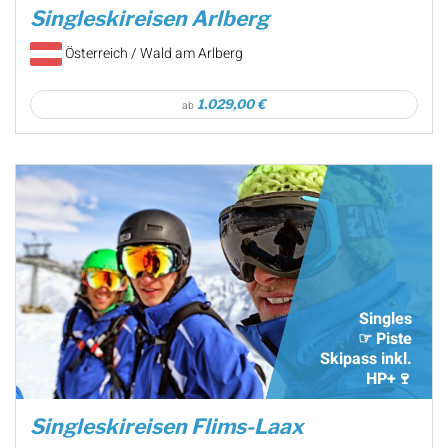
Singleskireisen Arlberg
Österreich / Wald am Arlberg
1.029,00 €
ab
Singles
☞ Piste
Skipass inkl.
HP+🍷
Singleskireisen Flims-Laax