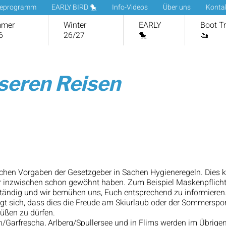
ueprogramm
EARLY BIRD 🐤
Info-Videos
Über uns
Konta
mer
Winter
EARLY
Boot T
6
26/27
🐤
🚤
nseren Reisen
örtlichen Vorgaben der Gesetzgeber in Sachen Hygieneregeln. Di
er inzwischen schon gewöhnt haben. Zum Beispiel Maskenpflicht 
tändig und wir bemühen uns, Euch entsprechend zu informieren
eigt sich, dass dies die Freude am Skiurlaub oder der Sommerspo
rüßen zu dürfen.
/Garfrescha, Arlberg/Spullersee und in Flims werden im Übrige