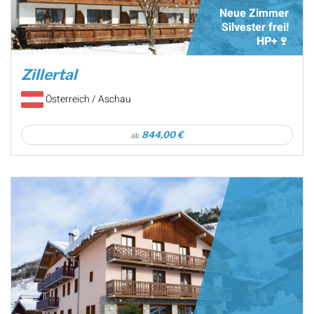
Neue Zimmer
Silvester frei!
HP+🍷
Zillertal
Österreich / Aschau
844,00 €
ab