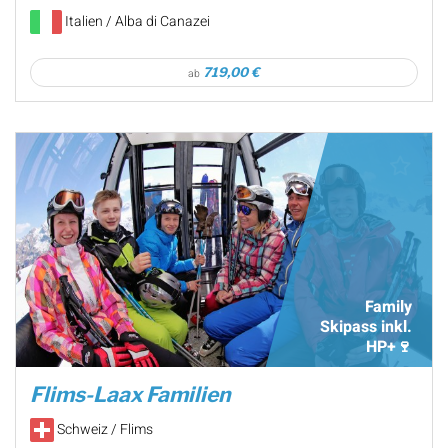
Italien / Alba di Canazei
719,00 €
ab
Family
Skipass inkl.
HP+🍷
Flims-Laax Familien
Schweiz / Flims