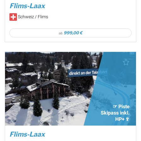
Flims-Laax
Schweiz / Flims
999,00 €
ab
☞ Piste
Skipass inkl.
HP+🍷
Flims-Laax