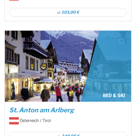
103,00 €
ab
BED & SKI
St. Anton am Arlberg
Österreich / Tirol