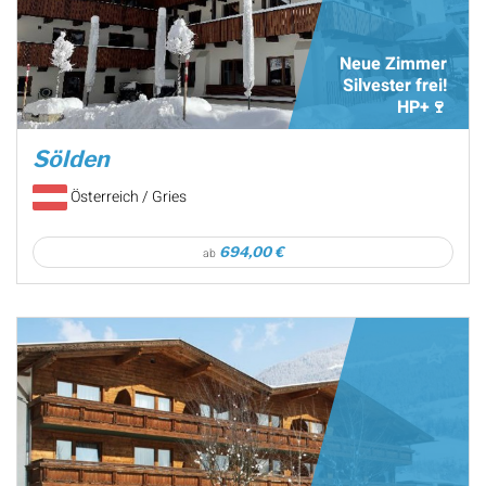
Neue Zimmer
Silvester frei!
HP+🍷
Sölden
Österreich / Gries
694,00 €
ab