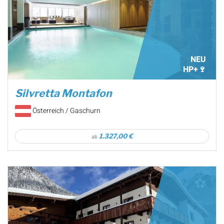
NEU
HP+🍷
Silvretta Montafon
Österreich / Gaschurn
1.327,00 €
ab