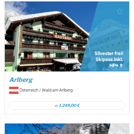
Silvester frei!
Skipass inkl.
HP+🍷
Arlberg
Österreich / Wald am Arlberg
1.249,00 €
ab