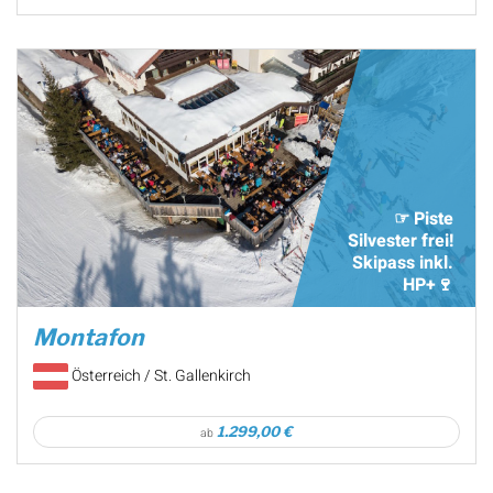
☞ Piste
Silvester frei!
Skipass inkl.
HP+🍷
Montafon
Österreich / St. Gallenkirch
1.299,00 €
ab