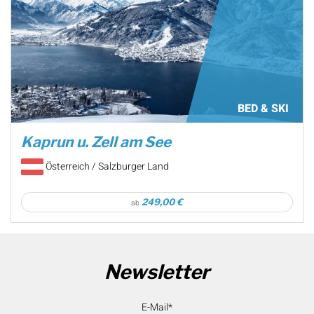
BED & SKI
Kaprun u. Zell am See
Österreich / Salzburger Land
249,00 €
ab
Newsletter
E-Mail*