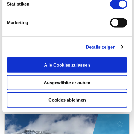
Statistiken
Marketing
Singles
☞ Piste
Details zeigen
Skipass inkl.
HP+🍷
Alle Cookies zulassen
Singleskireisen Flims-Laax
Schweiz / Flims
Ausgewählte erlauben
1.199,00 €
ab
Cookies ablehnen