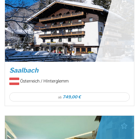
Saalbach
Österreich / HInterglemm
749,00 €
ab