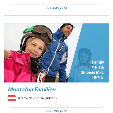
1.449,00 €
ab
Family
☞ Piste
Skipass inkl.
HP+🍷
Montafon Familien
Österreich / St.Gallenkirch
1.399,00 €
ab