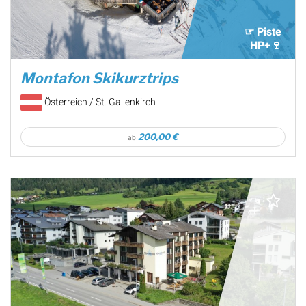
☞ Piste
HP+🍷
Montafon Skikurztrips
Österreich / St. Gallenkirch
200,00 €
ab