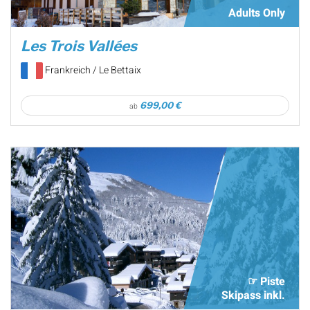
Adults Only
Les Trois Vallées
Frankreich / Le Bettaix
699,00 €
ab
☞ Piste
Skipass inkl.