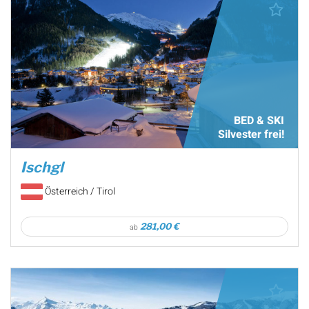
BED & SKI
Silvester frei!
Ischgl
Österreich / Tirol
281,00 €
ab