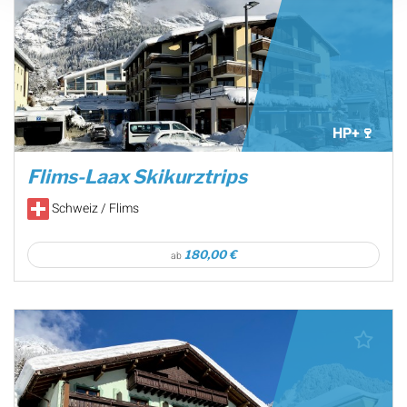
HP+🍷
Flims-Laax Skikurztrips
Schweiz / Flims
180,00 €
ab