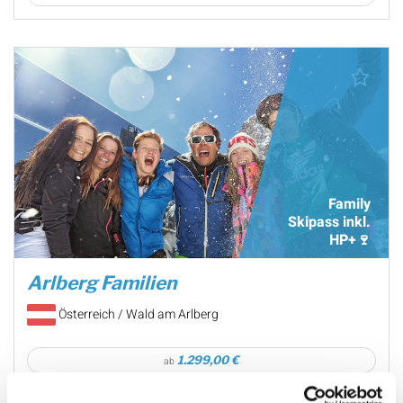
Family
Skipass inkl.
HP+🍷
Arlberg Familien
Österreich / Wald am Arlberg
1.299,00 €
ab