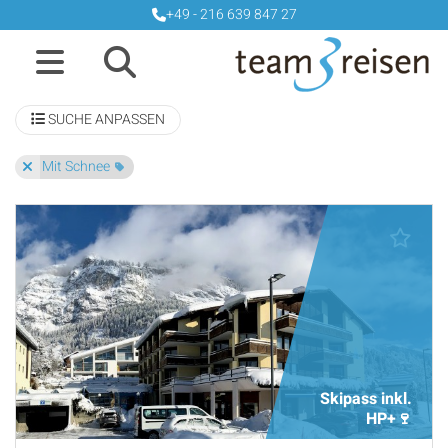
+49 - 216 639 847 27
SUCHE ANPASSEN
Mit Schnee
Skipass inkl.
HP+🍷