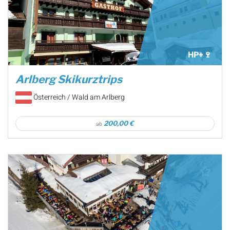
HP+🍷
Arlberg Skikurztrips
Österreich / Wald am Arlberg
200,00 €
ab