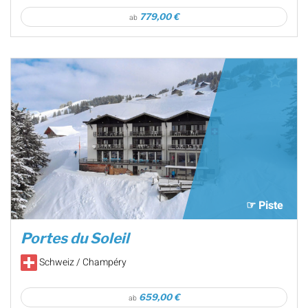
779,00 €
ab
☞ Piste
Portes du Soleil
Schweiz / Champéry
659,00 €
ab