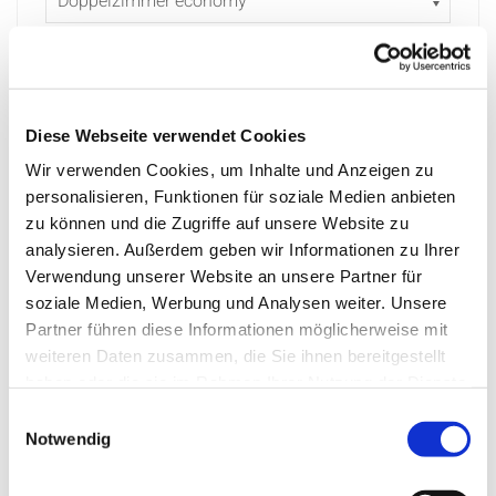
WEITERE
WENIGER
Verlängerung Skipass auf 7 Tage
Diese Webseite verwendet Cookies
Wir verwenden Cookies, um Inhalte und Anzeigen zu
Skiverleih 7 Tage
personalisieren, Funktionen für soziale Medien anbieten
zu können und die Zugriffe auf unsere Website zu
Busanreise
analysieren. Außerdem geben wir Informationen zu Ihrer
Verwendung unserer Website an unsere Partner für
soziale Medien, Werbung und Analysen weiter. Unsere
Bus Rückreise
Partner führen diese Informationen möglicherweise mit
weiteren Daten zusammen, die Sie ihnen bereitgestellt
haben oder die sie im Rahmen Ihrer Nutzung der Dienste
Eigenanreise
gesammelt haben.
Einwilligungsauswahl
Notwendig
Gutschein
PRÜFEN