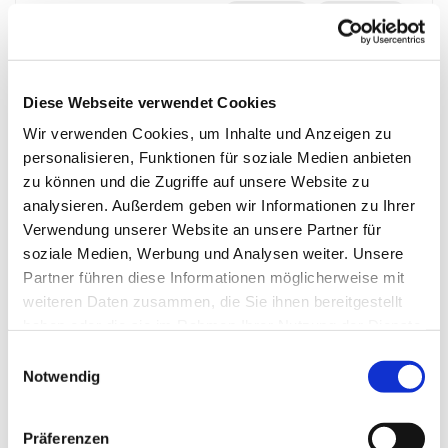
WEITERE
WENIGER
Skipass Großglockner 6 Tage
Diese Webseite verwendet Cookies
Skipass Großglockner 7 Tage
Wir verwenden Cookies, um Inhalte und Anzeigen zu
personalisieren, Funktionen für soziale Medien anbieten
zu können und die Zugriffe auf unsere Website zu
Busanreise
analysieren. Außerdem geben wir Informationen zu Ihrer
Verwendung unserer Website an unsere Partner für
Busabreise
soziale Medien, Werbung und Analysen weiter. Unsere
Partner führen diese Informationen möglicherweise mit
weiteren Daten zusammen, die Sie ihnen bereitgestellt
Eigenanreise
haben oder die sie im Rahmen Ihrer Nutzung der Dienste
gesammelt haben.
Einwilligungsauswahl
Gutschein
Notwendig
PRÜFEN
Präferenzen