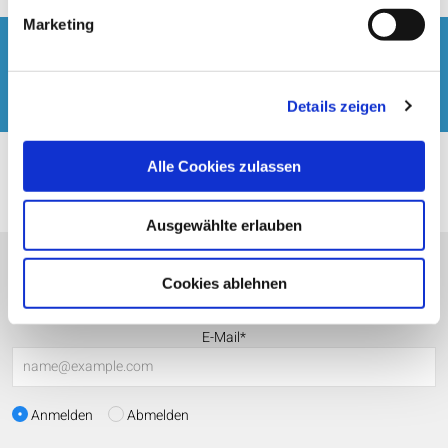
Marketing
Fragen zur Buchung?
+49 2166 39 84 727
Details zeigen
Alle Cookies zulassen
Ausgewählte erlauben
Newsletter
Cookies ablehnen
E-Mail*
Anmelden
Abmelden