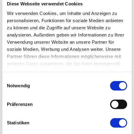
Bitte ordnen Sie die Leistung den Teilnehmern zu:
Diese Webseite verwendet Cookies
1
2
Wir verwenden Cookies, um Inhalte und Anzeigen zu
Zimmerart
personalisieren, Funktionen für soziale Medien anbieten
zu können und die Zugriffe auf unsere Website zu
analysieren. Außerdem geben wir Informationen zu Ihrer
Verwendung unserer Website an unsere Partner für
WEITERE
WENIGER
soziale Medien, Werbung und Analysen weiter. Unsere
Partner führen diese Informationen möglicherweise mit
Gutschein
weiteren Daten zusammen, die Sie ihnen bereitgestellt
PRÜFEN
haben oder die sie im Rahmen Ihrer Nutzung der Dienste
gesammelt haben.
Einwilligungsauswahl
Notwendig
Achtung:
Reiseversicherungen
können nach
Beendigung der Buchung online hinzugebucht
Präferenzen
werden.
Bitte achtet auf den entsprechenden Link!
Statistiken