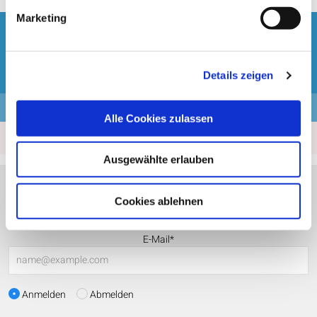
Marketing
Fragen zur Buchung?
+49 2166 39 84 727
Details zeigen
Kassenzettel
Alle Cookies zulassen
Leistungsbeginn befindet sich in der Vergangenheit
Ausgewählte erlauben
Newsletter
Cookies ablehnen
E-Mail*
Anmelden
Abmelden