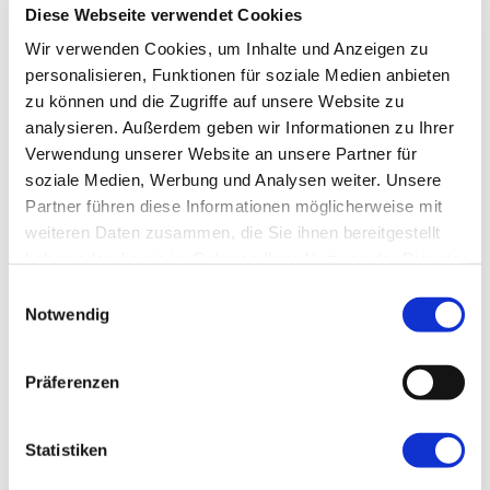
Bitte ordnen Sie die Leistung den Teilnehmern zu:
Diese Webseite verwendet Cookies
1
2
Wir verwenden Cookies, um Inhalte und Anzeigen zu
Zimmerart
personalisieren, Funktionen für soziale Medien anbieten
zu können und die Zugriffe auf unsere Website zu
analysieren. Außerdem geben wir Informationen zu Ihrer
Verwendung unserer Website an unsere Partner für
WEITERE
WENIGER
soziale Medien, Werbung und Analysen weiter. Unsere
Partner führen diese Informationen möglicherweise mit
Gutschein
weiteren Daten zusammen, die Sie ihnen bereitgestellt
PRÜFEN
haben oder die sie im Rahmen Ihrer Nutzung der Dienste
gesammelt haben.
Einwilligungsauswahl
Notwendig
Achtung:
Reiseversicherungen
können nach
Beendigung der Buchung online hinzugebucht
Präferenzen
werden.
Bitte achtet auf den entsprechenden Link!
Statistiken