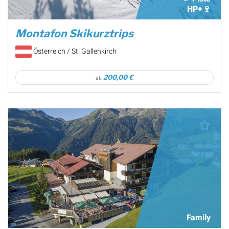
HP+🍷
Montafon Skikurztrips
Österreich / St. Gallenkirch
200,00 €
ab
Family