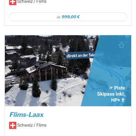
Schweiz / Flims
999,00 €
ab
☞ Piste
Skipass inkl.
HP+🍷
Flims-Laax
Schweiz / Flims