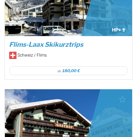
HP+🍷
Flims-Laax Skikurztrips
Schweiz / Flims
180,00 €
ab