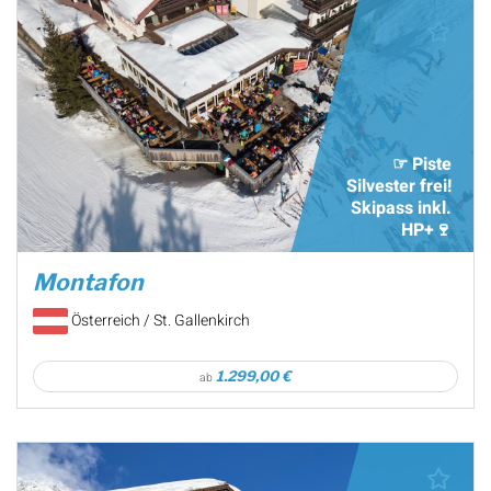
☞ Piste
Silvester frei!
Skipass inkl.
HP+🍷
Montafon
Österreich / St. Gallenkirch
1.299,00 €
ab