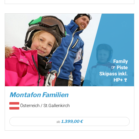
Family
☞ Piste
Skipass inkl.
HP+🍷
Montafon Familien
Österreich / St.Gallenkirch
1.399,00 €
ab