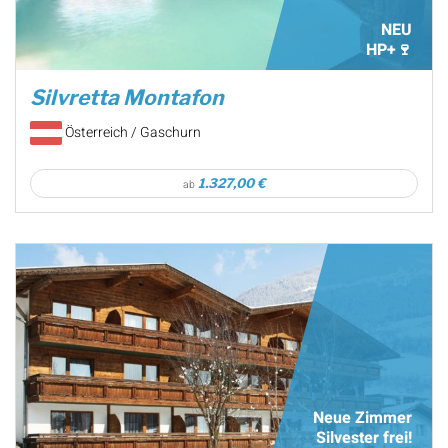
NEU
HP+🍷
Silvretta Montafon
Österreich / Gaschurn
1.327,00 €
ab
Neue Zimmer
Silvester frei!