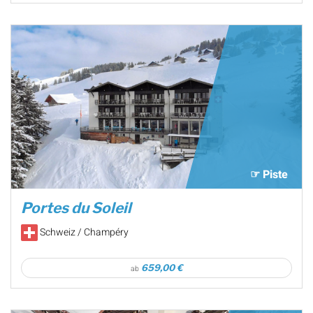
☞ Piste
Portes du Soleil
Schweiz / Champéry
659,00 €
ab