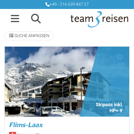
+49 - 216 639 847 27
SUCHE ANPASSEN
Skipass inkl.
HP+🍷
Flims-Laax