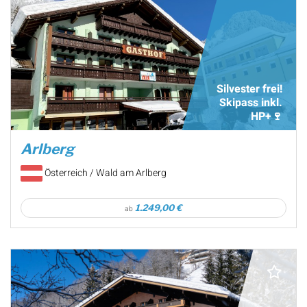
Silvester frei!
Skipass inkl.
HP+🍷
Arlberg
Österreich / Wald am Arlberg
1.249,00 €
ab