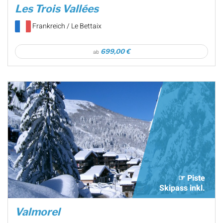
Les Trois Vallées
Frankreich / Le Bettaix
699,00 €
ab
☞ Piste
Skipass inkl.
Valmorel