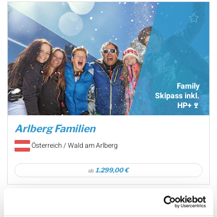
Family
Skipass inkl.
HP+🍷
Arlberg Familien
Österreich / Wald am Arlberg
1.299,00 €
ab