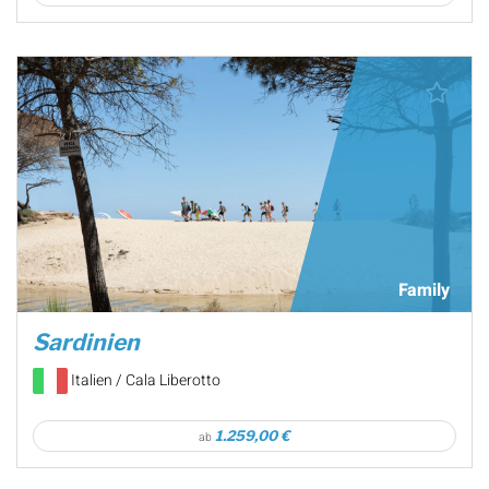
Family
Sardinien
Italien / Cala Liberotto
1.259,00 €
ab