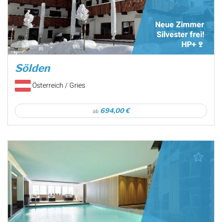
Neue Zimmer
Silvester frei!
HP+🍷
Sölden
Österreich / Gries
694,00 €
ab