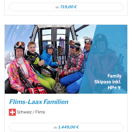
719,00 €
ab
Family
Skipass inkl.
HP+🍷
Flims-Laax Familien
Schweiz / Flims
1.449,00 €
ab