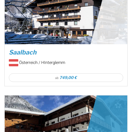
Saalbach
Österreich / HInterglemm
749,00 €
ab