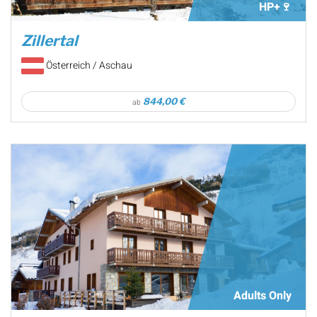
HP+🍷
Zillertal
Österreich / Aschau
844,00 €
ab
Adults Only