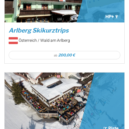
HP+🍷
Arlberg Skikurztrips
Österreich / Wald am Arlberg
200,00 €
ab
☞ Piste