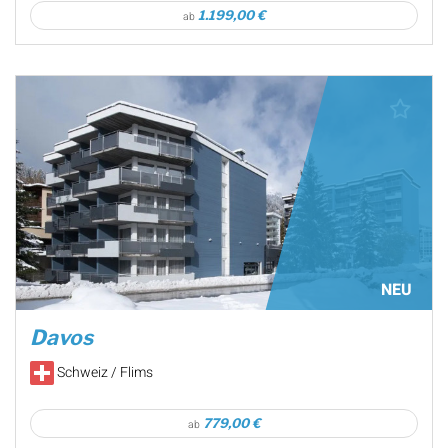
1.199,00 €
ab
NEU
Davos
Schweiz / Flims
779,00 €
ab