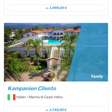
1.099,00 €
ab
Family
Kampanien Cilento
Italien / Marina di Casal Velino
1.749,00 €
ab